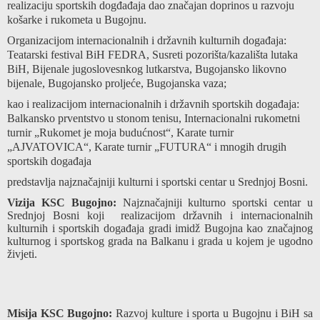
realizaciju sportskih dogđađaja dao značajan doprinos u razvoju
košarke i rukometa u Bugojnu.
Organizacijom internacionalnih i državnih kulturnih događaja:
Teatarski festival BiH FEDRA, Susreti pozorišta/kazališta lutaka
BiH, Bijenale jugoslovesnkog lutkarstva, Bugojansko likovno
bijenale, Bugojansko proljeće, Bugojanska vaza;
kao i realizacijom internacionalnih i državnih sportskih događaja:
Balkansko prventstvo u stonom tenisu, Internacionalni rukometni
turnir „Rukomet je moja budućnost“, Karate turnir
„AJVATOVICA“, Karate turnir „FUTURA“ i mnogih drugih
sportskih događaja
predstavlja najznačajniji kulturni i sportski centar u Srednjoj Bosni.
Vizija KSC Bugojno:
Najznačajniji kulturno sportski centar u
Srednjoj Bosni koji realizacijom državnih i internacionalnih
kulturnih i sportskih događaja gradi imidž Bugojna kao značajnog
kulturnog i sportskog grada na Balkanu i grada u kojem je ugodno
živjeti.
Misija KSC Bugojno:
Razvoj kulture i sporta u Bugojnu i BiH sa