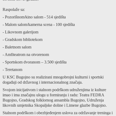
Raspolaže sa:
- Pozorišnom/kino salom - 514 sjedišta
- Malom salom/kamerna scena - 100 sjedišta
- Likovnom galerijom
- Gradskom bibliotekom
- Baletnom salom
- Amfiteatrom na otvorenom
- Sportskom dvoranom – 3.500 sjedišta
- Teretanom
U KSC Bugojno su realizirani mnogobrojni kulturni i sportski
događaji od državnog i internacionalnog značaja.
Svojom inicijativom i stalnom podrškom udruženjima iz kulture
imao i ima značajnu ulogu u formiranju i radu: Teatra FEDRA
Bugojno, Gradskog folklornog ansambla Bugojno, Udruženja
likovnih umjetnika Skopaljske doline i Limene glazbe Bugojno.
Stalnom podrškom i obezbjeđenjem uslova za održavanje treninga i